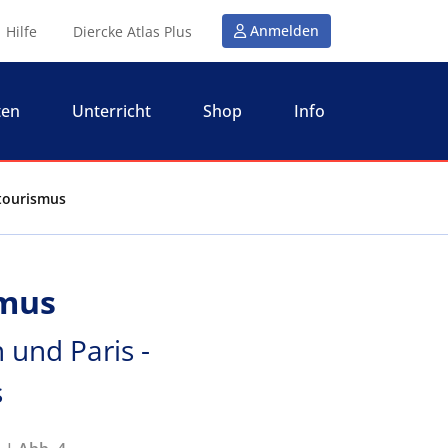
Anmelden
Hilfe
Diercke Atlas Plus
ten
Unterricht
Shop
Info
etourismus
smus
 und Paris -
s