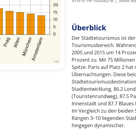
978-3-14-100382-6 | Seite 86
Überblick
Der Städtetourismus ist de
Tourismusbereich. Während
2005 und 2015 um 14 Prozen
Prozent zu. Mit 75 Millione
Spitze. Paris auf Platz 2 hat
Übernachtungen. Diese bei
Städtetourismusdestination
Stadtentwicklung, 86.2 Lond
(Touristenrundweg), 87.5 Par
Innenstadt und 87.7 Blaues 
Im Vergleich zu den beiden S
Rängen 3–10 liegenden Städ
hingegen dynamischer.