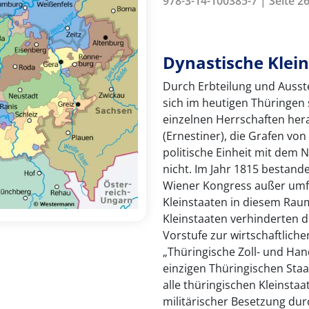
978-3-14-100385-7 | Seite 26
Dynastische Klein
Durch Erbteilung und Ausst
sich im heutigen Thüringen s
einzelnen Herrschaften her
(Ernestiner), die Grafen vo
politische Einheit mit dem 
nicht. Im Jahr 1815 bestan
Wiener Kongress außer umf
Kleinstaaten in diesem Raum
Kleinstaaten verhinderten d
Vorstufe zur wirtschaftlich
„Thüringische Zoll- und Han
einzigen Thüringischen Sta
alle thüringischen Kleinstaa
militärischer Besetzung du