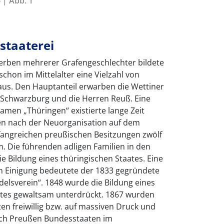
 | Abb. 1
staaterei
erben mehrerer Grafengeschlechter bildete
chon im Mittelalter eine Vielzahl von
aus. Den Hauptanteil erwarben die Wettiner
n Schwarzburg und die Herren Reuß. Eine
Namen „Thüringen“ existierte lange Zeit
den nach der Neuorganisation auf dem
angreichen preußischen Besitzungen zwölf
. Die führenden adligen Familien in den
ie Bildung eines thüringischen Staates. Eine
en Einigung bedeutete der 1833 gegründete
delsverein“. 1848 wurde die Bildung eines
ates gewaltsam unterdrückt. 1867 wurden
ten freiwillig bzw. auf massiven Druck und
rch Preußen Bundesstaaten im