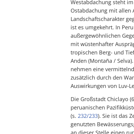
Westabdachung steht im 
Ostabdachung mit allen 
Landschaftscharakter ge
ist es umgekehrt. In Peru
außergewöhnlichen Gege
mit wüstenhafter Ausprä
tropischen Berg- und Tie
Anden (Montaña / Selva).
nehmen eine vermittelnde
zusätzlich durch den Wa
Auswirkungen von Luv-Le
Die Großstadt Chiclayo (
peruanischen Pazifikküst
(s.
232/233
). Sie ist das
genutzten Bewässerungsg
an dieser Stelle einen ru