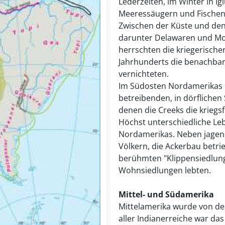
Lederzelten, im Winter in Igl
Meeressäugern und Fischen
Zwischen der Küste und den
darunter Delawaren und Mo
herrschten die kriegerischen
Jahrhunderts die benachba
vernichteten.
Im Südosten Nordamerikas 
betreibenden, in dörflichen
denen die Creeks die kriegs
Höchst unterschiedliche Le
Nordamerikas. Neben jage
Völkern, die Ackerbau betrie
berühmten "Klippensiedlun
Wohnsiedlungen lebten.
Mittel- und Südamerika
Mittelamerika wurde von de
aller Indianerreiche war das