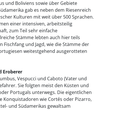
us und Boliviens sowie über Gebiete
n Südamerika gab es neben dem Riesenreich
nischer Kulturen mit weit über 500 Sprachen.
men einer intensiven, arbeitsteilig
ft, zum Teil sehr einfache
lreiche Stämme lebten auch hier teils
on Fischfang und Jagd, wie die Stämme der
ortugiesen weitestgehend ausgerotteten
d Eroberer
olumbus, Vespucci und Caboto (Vater und
eefahrer. Sie folgten meist den Küsten und
der Portugals unterwegs. Die eigentlichen
e Konquistadoren wie Cortés oder Pizarro,
ittel- und Südamerikas gewaltsam