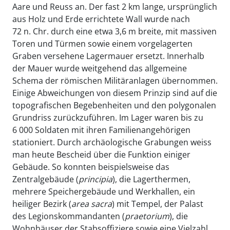
Aare und Reuss an. Der fast 2 km lange, ursprünglich
aus Holz und Erde errichtete Wall wurde nach
72 n. Chr. durch eine etwa 3,6 m breite, mit massiven
Toren und Türmen sowie einem vorgelagerten
Graben versehene Lagermauer ersetzt. Innerhalb
der Mauer wurde weitgehend das allgemeine
Schema der römischen Militäranlagen übernommen.
Einige Abweichungen von diesem Prinzip sind auf die
topografischen Begebenheiten und den polygonalen
Grundriss zurückzuführen. Im Lager waren bis zu
6 000 Soldaten mit ihren Familienangehörigen
stationiert. Durch archäologische Grabungen weiss
man heute Bescheid über die Funktion einiger
Gebäude. So konnten beispielsweise das
Zentralgebäude (
principia
), die Lagerthermen,
mehrere Speichergebäude und Werkhallen, ein
heiliger Bezirk (
area
sacra
) mit Tempel, der Palast
des Legionskommandanten (
praetorium
), die
Wohnhäuser der Stabsoffiziere sowie eine Vielzahl