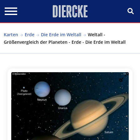
Direkt zum Inhalt
Karten
Erde
Die Erde im Weltall
Weltall -
Größenvergleich der Planeten - Erde - Die Erde im Weltall