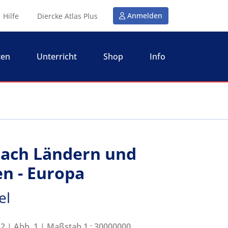
Anmelden
Hilfe
Diercke Atlas Plus
ten
Unterricht
Shop
Info
nach Ländern und
n - Europa
el
82 | Abb. 1 | Maßstab 1 : 30000000