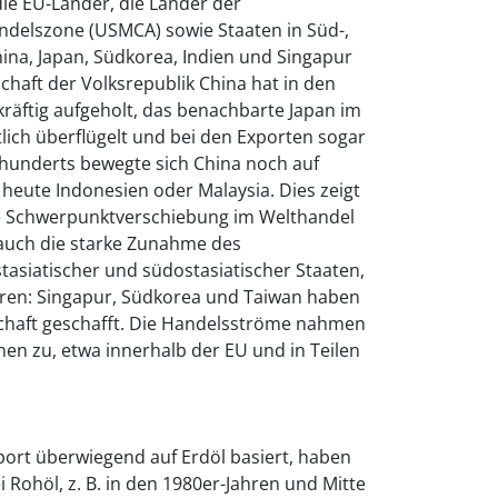
ie EU-Länder, die Länder der
delszone (USMCA) sowie Staaten in Süd-,
ina, Japan, Südkorea, Indien und Singapur
schaft der Volksrepublik China hat in den
kräftig aufgeholt, das benachbarte Japan im
ch überflügelt und bei den Exporten sogar
rhunderts bewegte sich China noch auf
heute Indonesien oder Malaysia. Dies zeigt
ie Schwerpunktverschiebung im Welthandel
t auch die starke Zunahme des
asiatischer und südostasiatischer Staaten,
ren: Singapur, Südkorea und Taiwan haben
schaft geschafft. Die Handelsströme nahmen
en zu, etwa innerhalb der EU und in Teilen
port überwiegend auf Erdöl basiert, haben
 Rohöl, z. B. in den 1980er-Jahren und Mitte