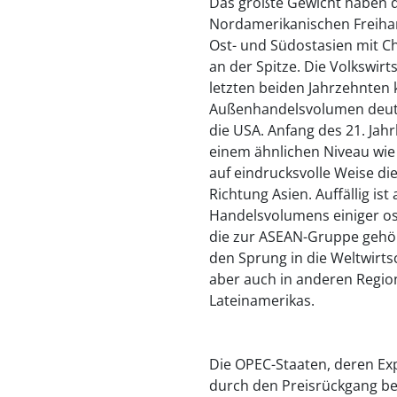
Das größte Gewicht haben d
Nordamerikanischen Freihan
Ost- und Südostasien mit Ch
an der Spitze. Die Volkswirt
letzten beiden Jahrzehnten 
Außenhandelsvolumen deutli
die USA. Anfang des 21. Jah
einem ähnlichen Niveau wie 
auf eindrucksvolle Weise d
Richtung Asien. Auffällig is
Handelsvolumens einiger ost
die zur ASEAN-Gruppe gehö
den Sprung in die Weltwirt
aber auch in anderen Region
Lateinamerikas.
Die OPEC-Staaten, deren Ex
durch den Preisrückgang bei