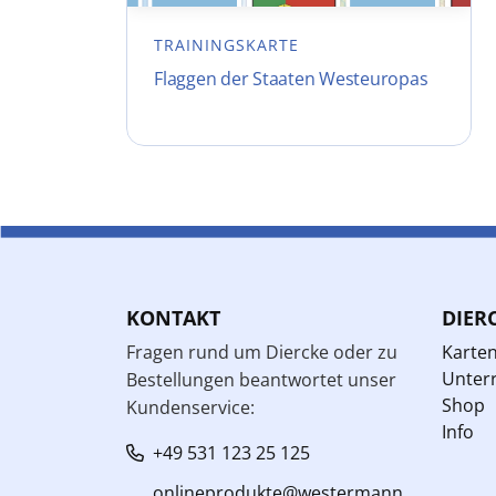
TRAININGSKARTE
Flaggen der Staaten Westeuropas
KONTAKT
DIER
Fragen rund um Diercke oder zu
Karte
Unterr
Bestellungen beantwortet unser
Shop
Kundenservice:
Info
+49 531 123 25 125
onlineprodukte@westermann.