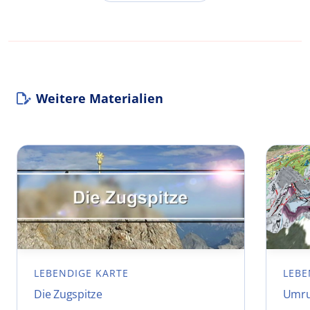
Weitere Materialien
LEBENDIGE KARTE
LEBE
Die Zugspitze
Umru