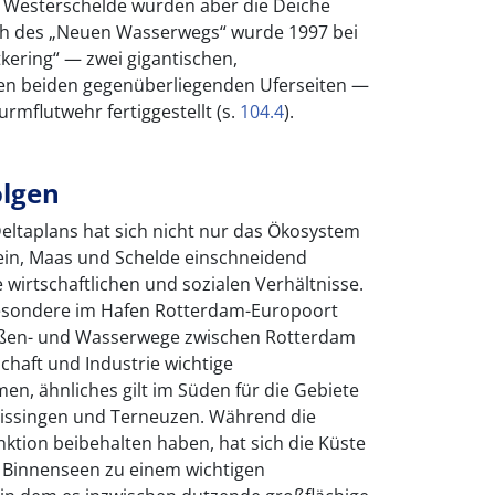
 Westerschelde wurden aber die Deiche
h des „Neuen Wasserwegs“ wurde 1997 bei
kering“ — zwei gigantischen,
en beiden gegenüberliegenden Uferseiten —
urmflutwehr fertiggestellt (s.
104.4
).
olgen
eltaplans hat sich nicht nur das Ökosystem
in, Maas und Schelde einschneidend
 wirtschaftlichen und sozialen Verhältnisse.
esondere im Hafen Rotterdam-Europoort
aßen- und Wasserwege zwischen Rotterdam
haft und Industrie wichtige
 ähnliches gilt im Süden für die Gebiete
lissingen und Terneuzen. Während die
nktion beibehalten haben, hat sich die Küste
 Binnenseen zu einem wichtigen