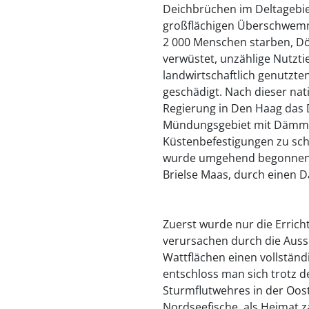
Deichbrüchen im Deltagebie
großflächigen Überschwemm
2 000 Menschen starben, Dö
verwüstet, unzählige Nutzti
landwirtschaftlich genutzte
geschädigt. Nach dieser nat
Regierung in Den Haag das 
Mündungsgebiet mit Dämme
Küstenbefestigungen zu sch
wurde umgehend begonnen, b
Brielse Maas, durch einen 
Zuerst wurde nur die Erric
verursachen durch die Aus
Wattflächen einen vollstän
entschloss man sich trotz 
Sturmflutwehres in der Oost
Nordseefische, als Heimat za