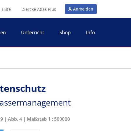
Anmelden
Hilfe
Diercke Atlas Plus
ten
Unterricht
Shop
Info
stenschutz
Wassermanagement
29 | Abb. 4 | Maßstab 1 : 500000