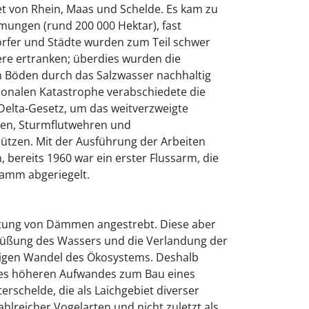
t von Rhein, Maas und Schelde. Es kam zu
ungen (rund 200 000 Hektar), fast
rfer und Städte wurden zum Teil schwer
ere ertranken; überdies wurden die
n Böden durch das Salzwasser nachhaltig
ionalen Katastrophe verabschiedete die
Delta-Gesetz, um das weitverzweigte
n, Sturmflutwehren und
ützen. Mit der Ausführung der Arbeiten
ereits 1960 war ein erster Flussarm, die
Damm abgeriegelt.
htung von Dämmen angestrebt. Diese aber
süßung des Wassers und die Verlandung der
digen Wandel des Ökosystems. Deshalb
des höheren Aufwandes zum Bau eines
erschelde, die als Laichgebiet diverser
hlreicher Vogelarten und nicht zuletzt als