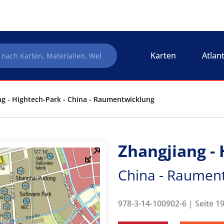
Karten
Atlan
ng - Hightech-Park - China - Raumentwicklung
Zhangjiang -
China - Raumen
978-3-14-100902-6 | Seite 1