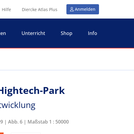
Anmelden
Hilfe
Diercke Atlas Plus
ten
Unterricht
Shop
Info
 Hightech-Park
twicklung
99 | Abb. 6 | Maßstab 1 : 50000