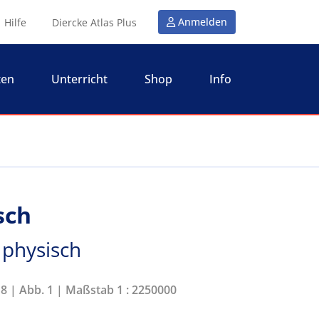
Anmelden
Hilfe
Diercke Atlas Plus
ten
Unterricht
Shop
Info
sch
 physisch
18 | Abb. 1 | Maßstab 1 : 2250000