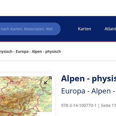
Karten
Atlan
hysisch - Europa - Alpen - physisch
Alpen - physi
Europa - Alpen -
978-3-14-100770-1 | Seite 1