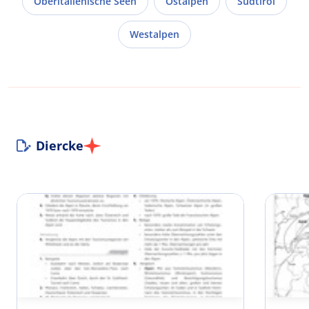
Oberitalienische Seen
Ostalpen
Südtirol
Westalpen
Diercke