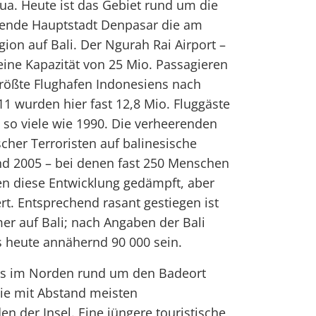
a. Heute ist das Gebiet rund um die
lende Hauptstadt Denpasar die am
gion auf Bali. Der Ngurah Rai Airport –
 eine Kapazität von 25 Mio. Passagieren
tgrößte Flughafen Indonesiens nach
11 wurden hier fast 12,8 Mio. Fluggäste
l so viele wie 1990. Die verheerenden
cher Terroristen auf balinesische
nd 2005 – bei denen fast 250 Menschen
en diese Entwicklung gedämpft, aber
rt. Entsprechend rasant gestiegen ist
er auf Bali; nach Angaben der Bali
s heute annähernd 90 000 sein.
s im Norden rund um den Badeort
die mit Abstand meisten
n der Insel. Eine jüngere touristische