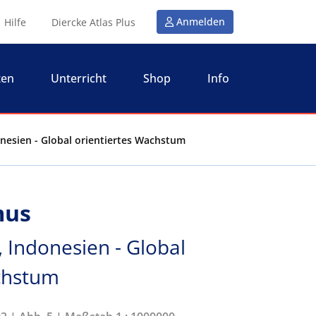
Anmelden
Hilfe
Diercke Atlas Plus
ten
Unterricht
Shop
Info
donesien - Global orientiertes Wachstum
mus
, Indonesien - Global
chstum