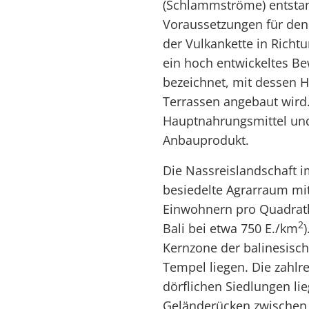
(Schlammströme) entstan
Voraussetzungen für den 
der Vulkankette in Richt
ein hoch entwickeltes Be
bezeichnet, mit dessen Hi
Terrassen angebaut wird. R
Hauptnahrungsmittel und
Anbauprodukt.
Die Nassreislandschaft i
besiedelte Agrarraum mi
Einwohnern pro Quadratki
2
Bali bei etwa 750 E./km
)
Kernzone der balinesische
Tempel liegen. Die zahl
dörflichen Siedlungen li
Geländerücken zwischen 