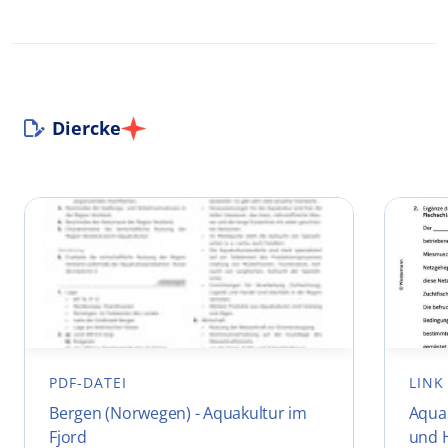
Diercke
PDF-DATEI
LINK
Bergen (Norwegen) - Aquakultur im
Aqua
Fjord
und 