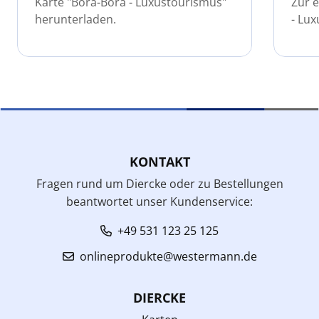
Karte "Bora-Bora - Luxustourismus"
Zur e
herunterladen.
- Lux
KONTAKT
Fragen rund um Diercke oder zu Bestellungen
beantwortet unser Kundenservice:
+49 531 123 25 125
onlineprodukte@westermann.de
DIERCKE