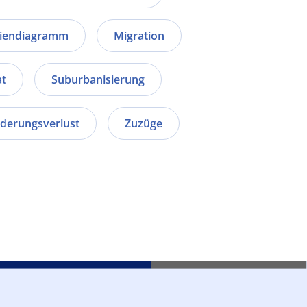
niendiagramm
Migration
at
Suburbanisierung
derungsverlust
Zuzüge