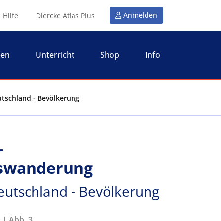
Anmelden
Hilfe
Diercke Atlas Plus
ten
Unterricht
Shop
Info
tschland - Bevölkerung
-
swanderung
eutschland - Bevölkerung
 | Abb. 3