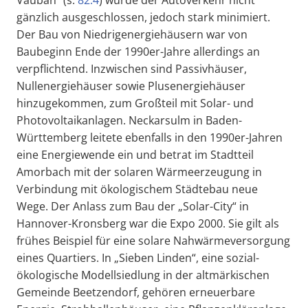
Vauban“ (s.
82.4
) wurde der Autoverkehr nicht
gänzlich ausgeschlossen, jedoch stark minimiert.
Der Bau von Niedrigenergiehäusern war von
Baubeginn Ende der 1990er-Jahre allerdings an
verpflichtend. Inzwischen sind Passivhäuser,
Nullenergiehäuser sowie Plusenergiehäuser
hinzugekommen, zum Großteil mit Solar- und
Photovoltaikanlagen. Neckarsulm in Baden-
Württemberg leitete ebenfalls in den 1990er-Jahren
eine Energiewende ein und betrat im Stadtteil
Amorbach mit der solaren Wärmeerzeugung in
Verbindung mit ökologischem Städtebau neue
Wege. Der Anlass zum Bau der „Solar-City“ in
Hannover-Kronsberg war die Expo 2000. Sie gilt als
frühes Beispiel für eine solare Nahwärmeversorgung
eines Quartiers. In „Sieben Linden“, eine sozial-
ökologische Modellsiedlung in der altmärkischen
Gemeinde Beetzendorf, gehören erneuerbare