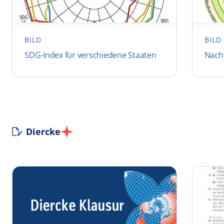
BILD
BILD
SDG-Index für verschiedene Staaten
Nachh
Diercke