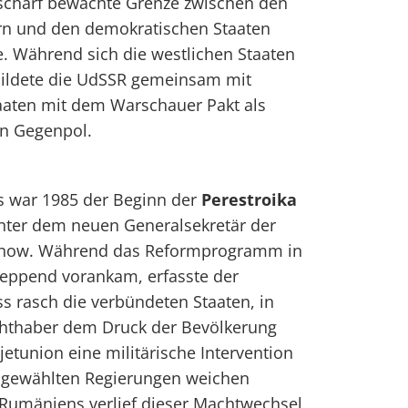
 scharf bewachte Grenze zwischen den
n und den demokratischen Staaten
e. Während sich die westlichen Staaten
ildete die UdSSR gemeinsam mit
taaten mit dem Warschauer Pakt als
n Gegenpol.
is war 1985 der Beginn der
Perestroika
unter dem neuen Generalsekretär der
chow. Während das Reformprogramm in
leppend vorankam, erfasste der
s rasch die verbündeten Staaten, in
chthaber dem Druck der Bevölkerung
etunion eine militärische Intervention
 gewählten Regierungen weichen
Rumäniens verlief dieser Machtwechsel