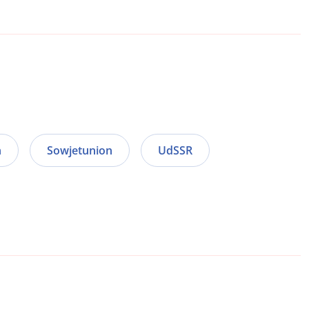
n
Sowjetunion
UdSSR