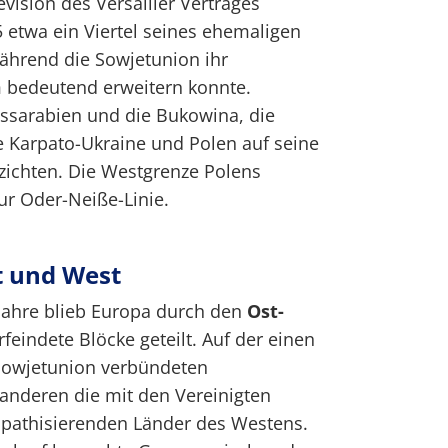
vision des Versailler Vertrages
 etwa ein Viertel seines ehemaligen
während die Sowjetunion ihr
m bedeutend erweitern konnte.
sarabien und die Bukowina, die
e Karpato-Ukraine und Polen auf seine
zichten. Die Westgrenze Polens
ur Oder-Neiße-Linie.
t und West
-Jahre blieb Europa durch den
Ost-
rfeindete Blöcke geteilt. Auf der einen
 Sowjetunion verbündeten
 anderen die mit den Vereinigten
pathisierenden Länder des Westens.