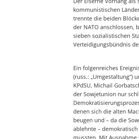
Der Eiserne Vorhang als
kommunistischen Länder
trennte die beiden Blöck
der NATO anschlossen, b
sieben sozialistischen S
Verteidigungsbündnis de
Ein folgenreiches Ereign
(russ.: „Umgestaltung“) 
KPdSU, Michail Gorbats
der Sowjetunion nur sch
Demokratisierungsprozes
denen sich die alten Ma
beugen und – da die Sowj
ablehnte – demokratisch
mussten. Mit Ausnahme 