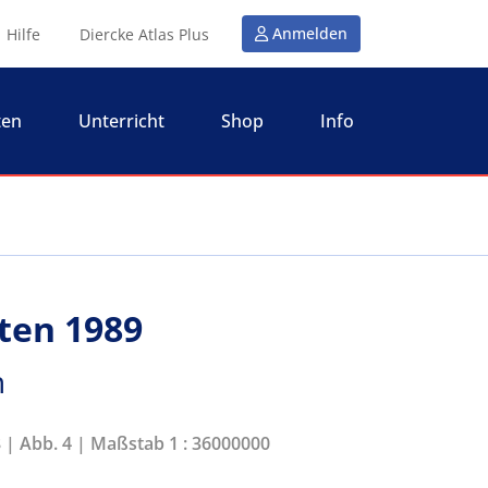
Anmelden
Hilfe
Diercke Atlas Plus
ten
Unterricht
Shop
Info
aten 1989
n
8 | Abb. 4 | Maßstab 1 : 36000000