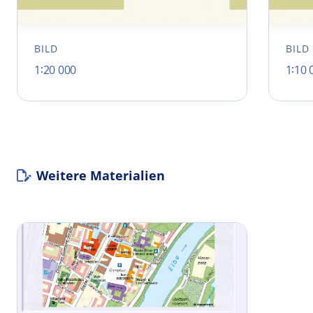
BILD
BILD
1∶20 000
1∶10 
Weitere Materialien