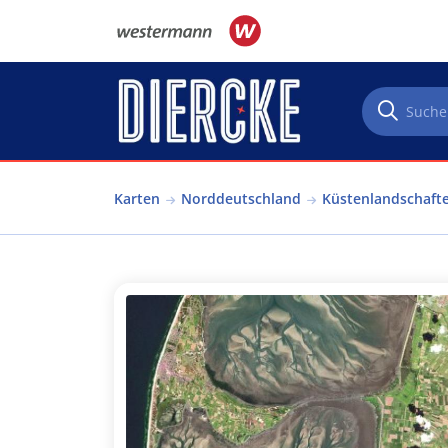
Direkt zum Inhalt
Karten
Norddeutschland
Küstenlandschaft