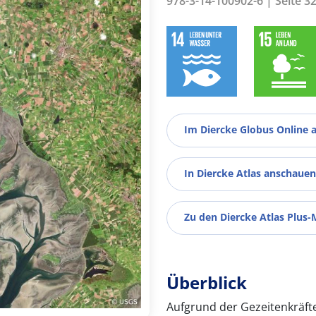
978-3-14-100902-6 | Seite 3
Im Diercke Globus Online 
In Diercke Atlas anschauen
Zu den Diercke Atlas Plus-
Überblick
Aufgrund der Gezeitenkräft