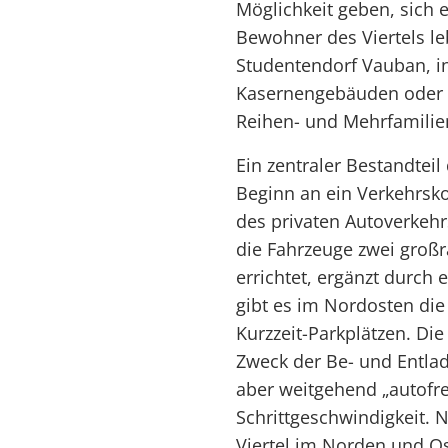
Möglichkeit geben, sich 
Bewohner des Viertels l
Studentendorf Vauban, i
Kasernengebäuden oder a
Reihen- und Mehrfamilie
Ein zentraler Bestandtei
Beginn an ein Verkehrsko
des privaten Autoverkehr
die Fahrzeuge zwei gro
errichtet, ergänzt durch 
gibt es im Nordosten die
Kurzzeit-Parkplätzen. D
Zweck der Be- und Entla
aber weitgehend „autofrei“
Schrittgeschwindigkeit. 
Viertel im Norden und O