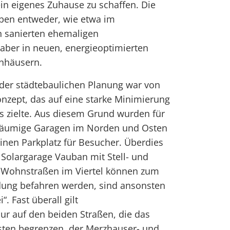
ein eigenes Zuhause zu schaffen. Die
eben entweder, wie etwa im
n sanierten ehemaligen
ber in neuen, energieoptimierten
nhäusern.
l der städtebaulichen Planung war von
nzept, das auf eine starke Minimierung
s zielte. Aus diesem Grund wurden für
ßräumige Garagen im Norden und Osten
einen Parkplatz für Besucher. Überdies
 Solargarage Vauban mit Stell- und
ie Wohnstraßen im Viertel können zum
dung befahren werden, sind ansonsten
. Fast überall gilt
Nur auf den beiden Straßen, die das
sten begrenzen, der Merzhauser- und