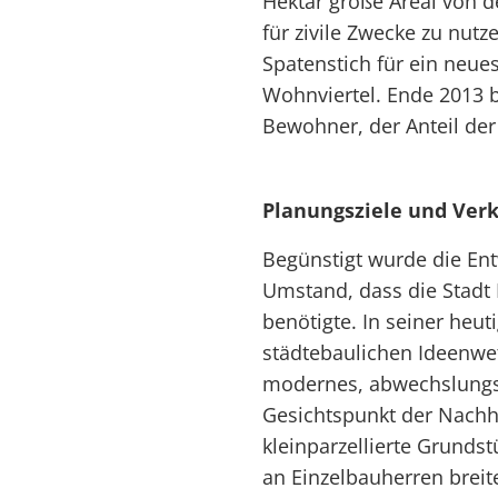
Hektar große Areal von 
für zivile Zwecke zu nutz
Spatenstich für ein neue
Wohnviertel. Ende 2013 
Bewohner, der Anteil der 
Planungsziele und Ver
Begünstigt wurde die En
Umstand, dass die Stad
benötigte. In seiner heu
städtebaulichen Ideenwet
modernes, abwechslungs
Gesichtspunkt der Nachhal
kleinparzellierte Grunds
an Einzelbauherren breit