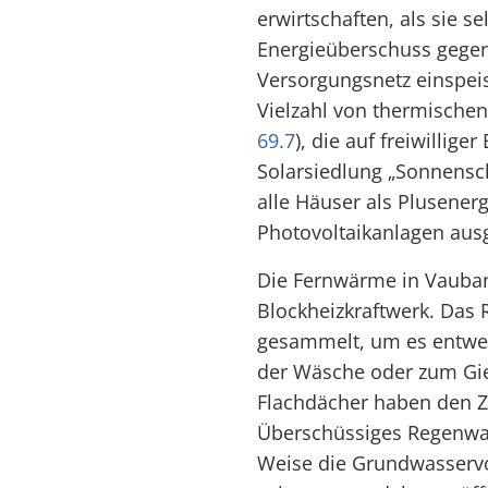
erwirtschaften, als sie s
Energieüberschuss gegen 
Versorgungsnetz einspeis
Vielzahl von thermischen
69.7
), die auf freiwilliger
Solarsiedlung „Sonnensch
alle Häuser als Plusener
Photovoltaikanlagen ausg
Die Fernwärme in Vauba
Blockheizkraftwerk. Das 
gesammelt, um es entwe
der Wäsche oder zum Gi
Flachdächer haben den Z
Überschüssiges Regenwas
Weise die Grundwasservor