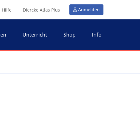
Anmelden
Hilfe
Diercke Atlas Plus
ten
Unterricht
Shop
Info