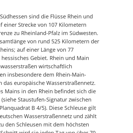
 Südhessen sind die Flüsse Rhein und
uf einer Strecke von 107 Kilometern
Grenze zu Rheinland-Pfalz im Südwesten.
esamtlänge von rund 525 Kilometern der
heins; auf einer Länge von 77
r hessisches Gebiet. Rhein und Main
nwasserstraßen wirtschaftlich
fen insbesondere dem Rhein-Main-
n das europäische Wasserstraßennetz.
 Mains in den Rhein befindet sich die
(siehe Staustufen-Signatur zwischen
lanquadrat B 4/5). Diese Schleuse gilt
deutschen Wasserstraßennetz und zählt
zu den Schleusen mit dem höchsten
chnitt wird sie jeden Tag von über 70