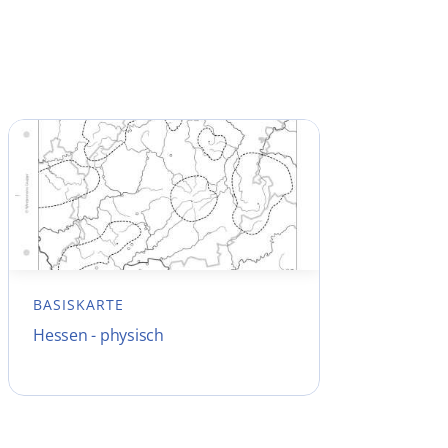
BASISKARTE
Hessen - physisch