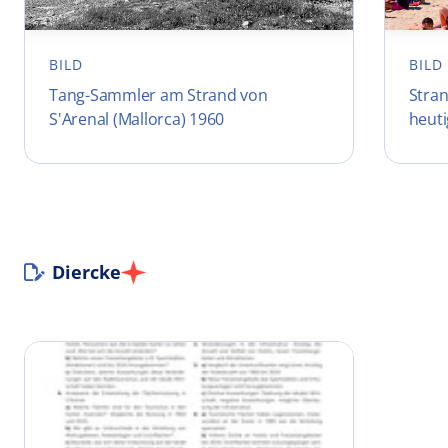
BILD
BILD
Tang-Sammler am Strand von
Stra
S'Arenal (Mallorca) 1960
heuti
Diercke