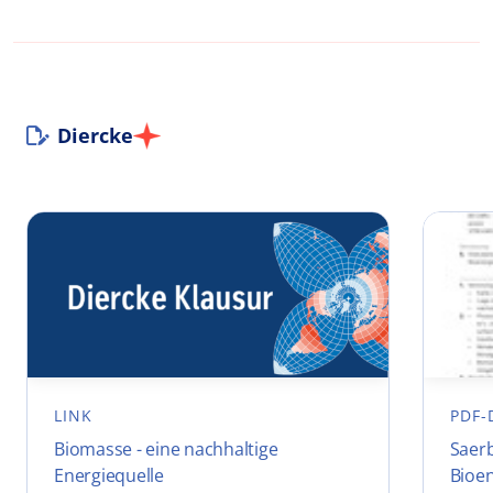
Diercke
LINK
PDF-
Biomasse - eine nachhaltige
Saerb
Energiequelle
Bioe