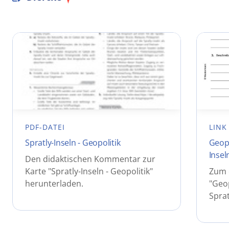
PDF-DATEI
LINK
Spratly-Inseln - Geopolitik
Geopo
Insel
Den didaktischen Kommentar zur
Karte "Spratly-Inseln - Geopolitik"
Zum e
herunterladen.
"Geo
Sprat