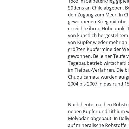
1883 im Salpeterkrieg gipfel
Südens an Chile abgeben, Bo
den Zugang zum Meer. In Chi
gewonnenen Krieg mit über
erreichte ihren Höhepunkt 1
von künstlich hergestellt
von Kupfer wieder mehr an
größten Kupfermine der Wel
gewonnen. Bei einer Teufe 
Tagebaubetrieb wirtschaftlic
im Tiefbau-Verfahren. Die 
Chuquicamata wurden aufgr
2004 bis 2007 in das rund 1
Noch heute machen Rohstoffe
neben Kupfer und Lithium we
Molybdän abgebaut. In Bolivi
auf mineralische Rohstoffe.