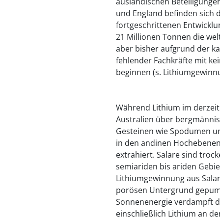
ausländischen Beteiligunge
und England befinden sich d
fortgeschrittenen Entwicklu
21 Millionen Tonnen die we
aber bisher aufgrund der k
fehlender Fachkräfte mit k
beginnen (s. Lithiumgewinn
Während Lithium im derzei
Australien über bergmännis
Gesteinen wie Spodumen und
in den andinen Hochebenen
extrahiert. Salare sind troc
semiariden bis ariden Gebiet
Lithiumgewinnung aus Salare
porösen Untergrund gepumpt
Sonnenenergie verdampft da
einschließlich Lithium an d