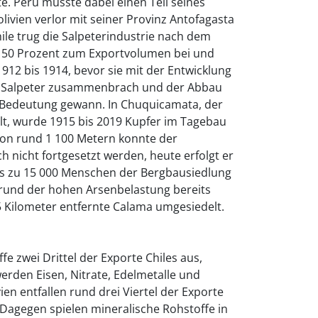
te. Peru musste dabei einen Teil seines
livien verlor mit seiner Provinz Antofagasta
le trug die Salpeterindustrie nach dem
 50 Prozent zum Exportvolumen bei und
912 bis 1914, bevor sie mit der Entwicklung
em Salpeter zusammenbrach und der Abbau
 Bedeutung gewann. In Chuquicamata, der
t, wurde 1915 bis 2019 Kupfer im Tagebau
von rund 1 100 Metern konnte der
h nicht fortgesetzt werden, heute erfolgt er
bis zu 15 000 Menschen der Bergbausiedlung
und der hohen Arsenbelastung bereits
5 Kilometer entfernte Calama umgesiedelt.
 zwei Drittel der Exporte Chiles aus,
rden Eisen, Nitrate, Edelmetalle und
en entfallen rund drei Viertel der Exporte
 Dagegen spielen mineralische Rohstoffe in