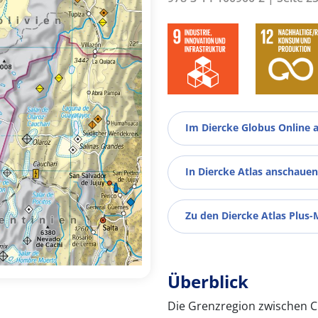
Im Diercke Globus Online 
In Diercke Atlas anschauen
Zu den Diercke Atlas Plus-
Überblick
Die Grenzregion zwischen Ch