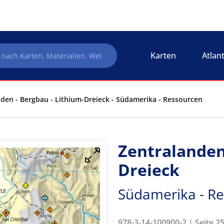
Karten
Atlan
den - Bergbau - Lithium-Dreieck - Südamerika - Ressourcen
Zentralanden 
Dreieck
Südamerika - R
978-3-14-100900-2 | Seite 2