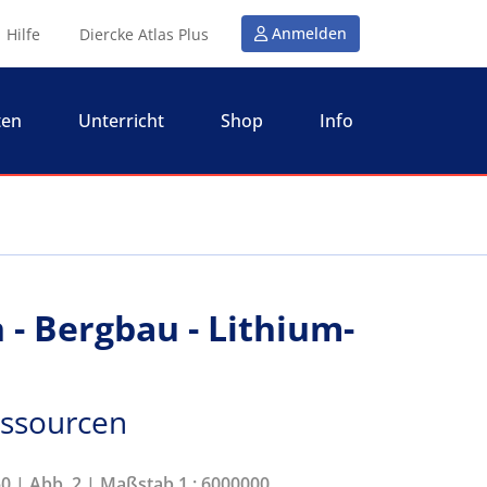
Anmelden
Hilfe
Diercke Atlas Plus
ten
Unterricht
Shop
Info
- Bergbau - Lithium-
essourcen
50 | Abb. 2 | Maßstab 1 : 6000000