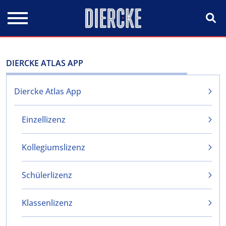
Direkt zum Inhalt
DIERCKE ATLAS APP
Diercke Atlas App
Einzellizenz
Kollegiumslizenz
Schülerlizenz
Klassenlizenz