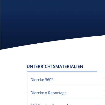
UNTERRICHTSMATERIALIEN
Diercke 360°
Diercke x Reportage