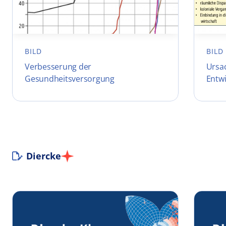
BILD
BILD
Verbesserung der
Ursac
Gesundheitsversorgung
Entw
Diercke