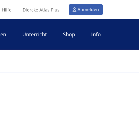
Anmelden
Hilfe
Diercke Atlas Plus
ten
Unterricht
Shop
Info