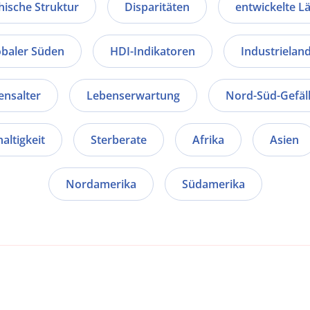
ische Struktur
Disparitäten
entwickelte L
obaler Süden
HDI-Indikatoren
Industrielan
ensalter
Lebenserwartung
Nord-Süd-Gefäl
altigkeit
Sterberate
Afrika
Asien
Nordamerika
Südamerika