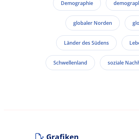
Demographie
demograph
globaler Norden
gl
Länder des Südens
Leb
Schwellenland
soziale Nachh
Grafiken