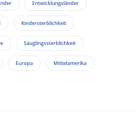
änder
Entwicklungsländer
d
Kindersterblichkeit
le
Säuglingssterblichkeit
Europa
Mittelamerika