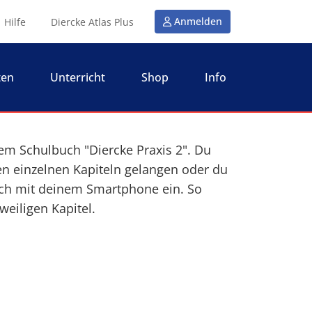
Anmelden
Hilfe
Diercke Atlas Plus
ten
Unterricht
Shop
Info
em Schulbuch "Diercke Praxis 2". Du
n einzelnen Kapiteln gelangen oder du
ch mit deinem Smartphone ein. So
eiligen Kapitel.