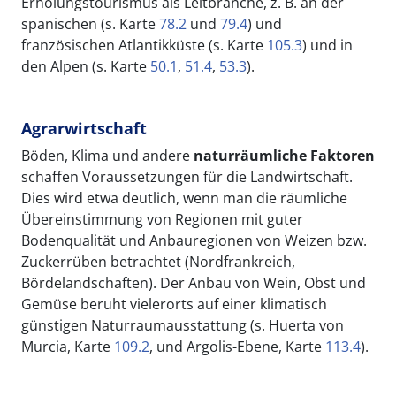
Erholungstourismus als Leitbranche, z. B. an der
spanischen (s. Karte
78.2
und
79.4
) und
französischen Atlantikküste (s. Karte
105.3
) und in
den Alpen (s. Karte
50.1
,
51.4
,
53.3
).
Agrarwirtschaft
Böden, Klima und andere
naturräumliche Faktoren
schaffen Voraussetzungen für die Landwirtschaft.
Dies wird etwa deutlich, wenn man die räumliche
Übereinstimmung von Regionen mit guter
Bodenqualität und Anbauregionen von Weizen bzw.
Zuckerrüben betrachtet (Nordfrankreich,
Bördelandschaften). Der Anbau von Wein, Obst und
Gemüse beruht vielerorts auf einer klimatisch
günstigen Naturraumausstattung (s. Huerta von
Murcia, Karte
109.2
, und Argolis-Ebene, Karte
113.4
).