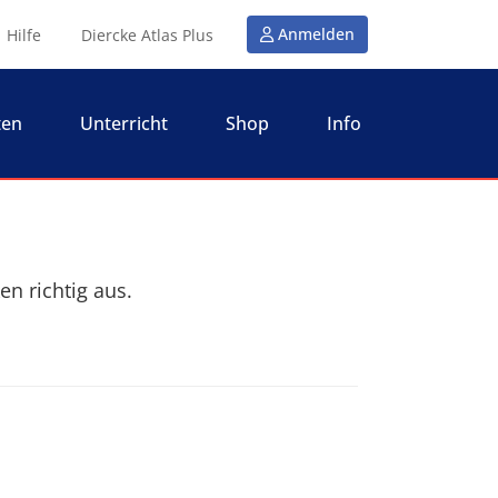
Anmelden
Hilfe
Diercke Atlas Plus
ten
Unterricht
Shop
Info
en richtig aus.