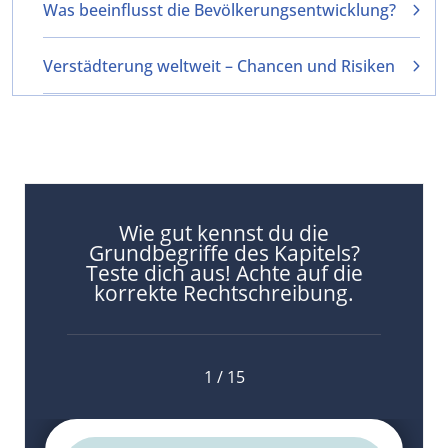
Was beeinflusst die Bevölkerungsentwicklung?
Verstädterung weltweit – Chancen und Risiken