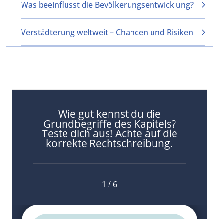
Was beeinflusst die Bevölkerungsentwicklung?
Verstädterung weltweit – Chancen und Risiken