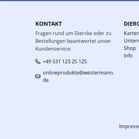
KONTAKT
DIER
Fragen rund um Diercke oder zu
Karte
Unterr
Bestellungen beantwortet unser
Shop
Kundenservice:
Info
+49 531 123 25 125
onlineprodukte@westermann.
de
Impres