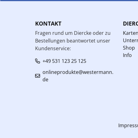
KONTAKT
DIER
Fragen rund um Diercke oder zu
Karte
Unterr
Bestellungen beantwortet unser
Shop
Kundenservice:
Info
+49 531 123 25 125
onlineprodukte@westermann.
de
Impres