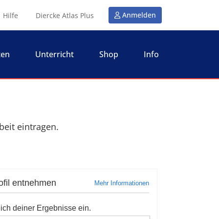
Anmelden
Hilfe
Diercke Atlas Plus
ten
Unterricht
Shop
Info
beit eintragen.