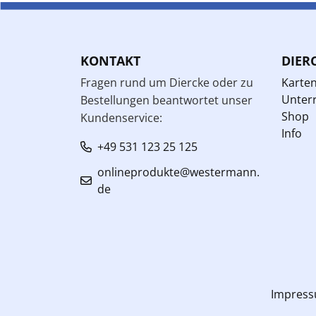
KONTAKT
DIER
Fragen rund um Diercke oder zu
Karte
Unterr
Bestellungen beantwortet unser
Shop
Kundenservice:
Info
+49 531 123 25 125
onlineprodukte@westermann.
de
Impres