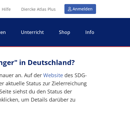
Anmelden
Hilfe
Diercke Atlas Plus
ten
Unterricht
Shop
Info
unger" in Deutschland?
nauer an. Auf der
Website
des SDG-
r aktuelle Status zur Zielerreichung
 Seite siehst du den Status der
nklicken, um Details darüber zu