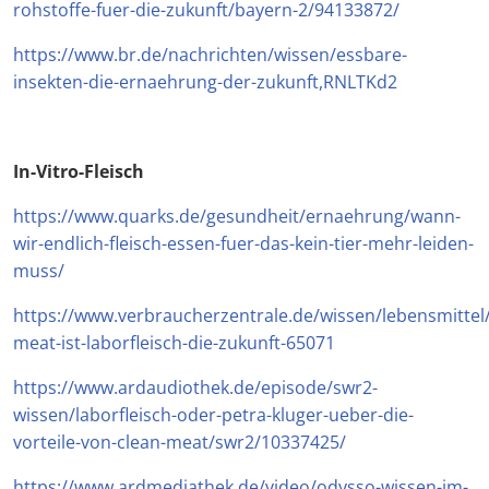
rohstoffe-fuer-die-zukunft/bayern-2/94133872/
https://www.br.de/nachrichten/wissen/essbare-
insekten-die-ernaehrung-der-zukunft,RNLTKd2
In-Vitro-Fleisch
https://www.quarks.de/gesundheit/ernaehrung/wann-
wir-endlich-fleisch-essen-fuer-das-kein-tier-mehr-leiden-
muss/
https://www.verbraucherzentrale.de/wissen/lebensmittel
meat-ist-laborfleisch-die-zukunft-65071
https://www.ardaudiothek.de/episode/swr2-
wissen/laborfleisch-oder-petra-kluger-ueber-die-
vorteile-von-clean-meat/swr2/10337425/
https://www.ardmediathek.de/video/odysso-wissen-im-