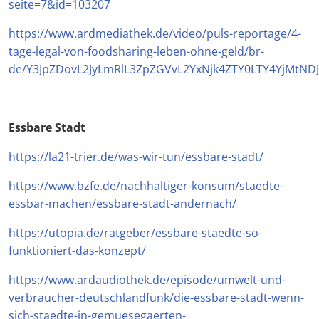
seite=7&id=103207
https://www.ardmediathek.de/video/puls-reportage/4-
tage-legal-von-foodsharing-leben-ohne-geld/br-
de/Y3JpZDovL2JyLmRlL3ZpZGVvL2YxNjk4ZTY0LTY4YjMt
Essbare Stadt
https://la21-trier.de/was-wir-tun/essbare-stadt/
https://www.bzfe.de/nachhaltiger-konsum/staedte-
essbar-machen/essbare-stadt-andernach/
https://utopia.de/ratgeber/essbare-staedte-so-
funktioniert-das-konzept/
https://www.ardaudiothek.de/episode/umwelt-und-
verbraucher-deutschlandfunk/die-essbare-stadt-wenn-
sich-staedte-in-gemuesegaerten-