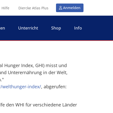
Anmelden
Hilfe
Diercke Atlas Plus
ten
Unterricht
Shop
Info
al Hunger Index, GHI) misst und
und Unterernährung in der Welt,
."
r/welthunger-index/
, abgerufen:
fe den WHI für verschiedene Länder