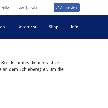
Anmelden
Hilfe
Diercke Atlas Plus
ten
Unterricht
Shop
Info
n Bundesamtes die interaktive
e an dem Schieberegler, um die