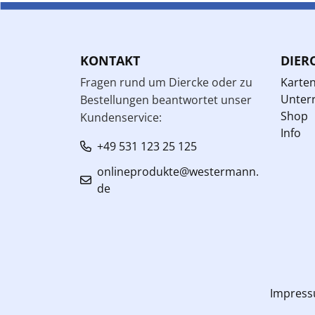
KONTAKT
DIER
Fragen rund um Diercke oder zu
Karte
Unterr
Bestellungen beantwortet unser
Shop
Kundenservice:
Info
+49 531 123 25 125
onlineprodukte@westermann.
de
Impres