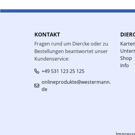
KONTAKT
DIER
Fragen rund um Diercke oder zu
Karte
Unterr
Bestellungen beantwortet unser
Shop
Kundenservice:
Info
+49 531 123 25 125
onlineprodukte@westermann.
de
Impres