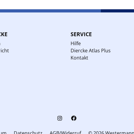
CKE
SERVICE
n
Hilfe
icht
Diercke Atlas Plus
Kontakt
sum
Datenschutz
AGB/Widerruf
© 2026 Westerman