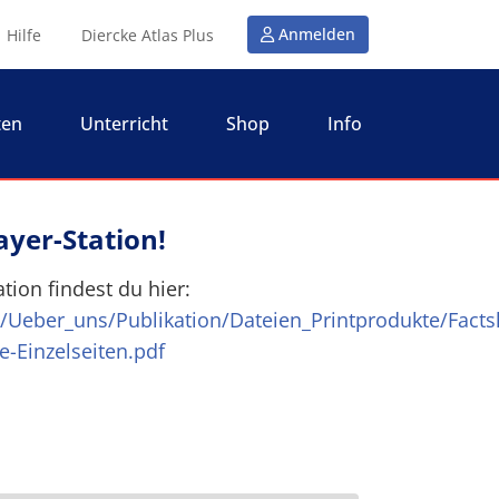
Anmelden
Hilfe
Diercke Atlas Plus
ten
Unterricht
Shop
Info
yer-Station!
ion findest du hier:
/Ueber_uns/Publikation/Dateien_Printprodukte/Facts
Einzelseiten.pdf