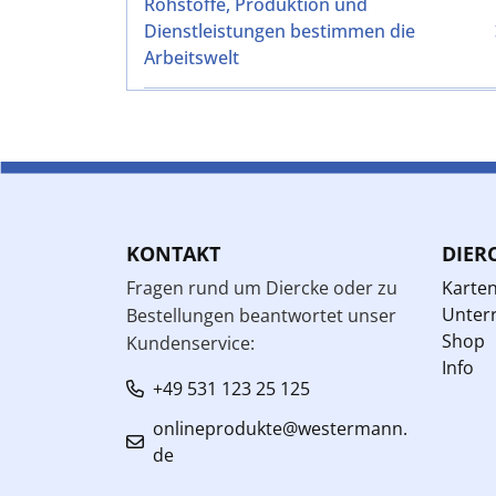
Rohstoffe, Produktion und
Dienstleistungen bestimmen die
Arbeitswelt
KONTAKT
DIER
Fragen rund um Diercke oder zu
Karte
Unterr
Bestellungen beantwortet unser
Shop
Kundenservice:
Info
+49 531 123 25 125
onlineprodukte@westermann.
de